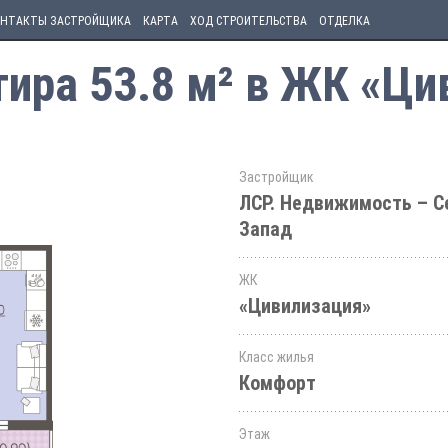
НТАКТЫ ЗАСТРОЙЩИКА
КАРТА
ХОД СТРОИТЕЛЬСТВА
ОТДЕЛКА
ира 53.8 м² в ЖК «Ци
Застройщик
ЛСР. Недвижимость – С
Запад
ЖК
«Цивилизация»
Класс жилья
Комфорт
Этаж