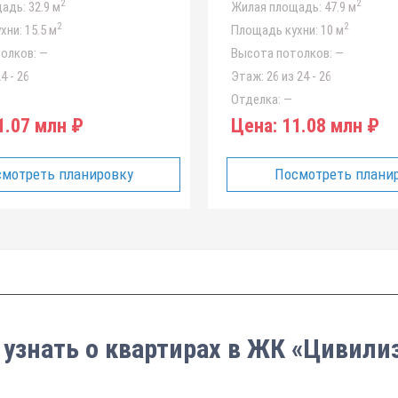
2
2
адь:
32.9 м
Жилая площадь:
47.9 м
2
2
хни:
15.5 м
Площадь кухни:
10 м
олков:
—
Высота потолков:
—
4 - 26
Этаж:
26 из 24 - 26
Отделка:
—
.07 млн ₽
Цена:
11.08 млн ₽
мотреть планировку
Посмотреть плани
 узнать о квартирах в ЖК «Цивили