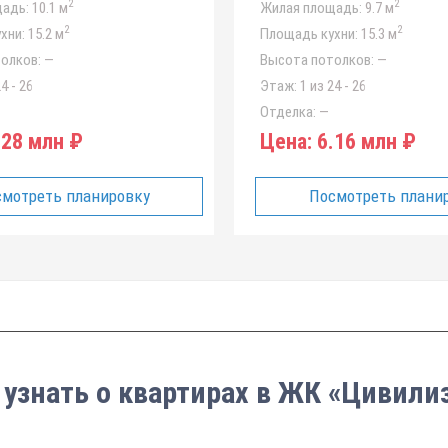
2
2
адь:
10.1 м
Жилая площадь:
9.7 м
2
2
хни:
15.2 м
Площадь кухни:
15.3 м
олков:
—
Высота потолков:
—
4 - 26
Этаж:
1 из 24 - 26
Отделка:
—
28 млн ₽
Цена:
6.16 млн ₽
мотреть планировку
Посмотреть плани
 узнать о квартирах в ЖК «Цивили